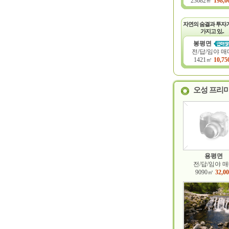
23682㎡
198,0
자연의 숨결과 투자
가지고 있..
봉평면
전/답/임야 매
1421㎡
10,75
오성 프리
용평면
전/답/임야 
9090㎡
32,0