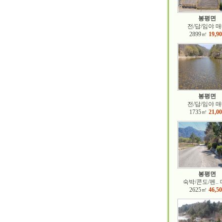
봉평면
전/답/임야 
2899㎡
19,9
봉평면
전/답/임야 
1735㎡
21,0
봉평면
숙박/콘도/펜..
2625㎡
46,5