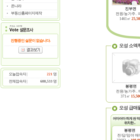
온나라
진부면
부동산홈페이지제작
전원/농가주..
1461㎡
25,5
진행중인 설문이 없습니다.
오성 소액
오늘접속자 |
명
221
전체접속자 |
명
688,533
봉평면
전원/농가주..
371㎡
15,50
오성 급매
어마어마 하게 싼 막
위치한 ..
봉평면
전/답/임야 매