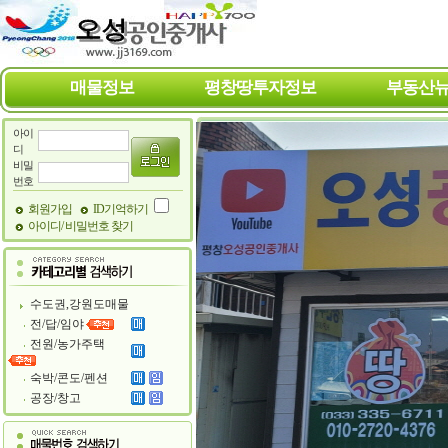
매물정보
평창땅투자정보
부동산
아이
디
비밀
번호
회원가입
ID기억하기
아이디/ 비밀번호 찾기
수도권,강원도매물
전/답/임야
전원/농가주택
숙박/콘도/펜션
공장/창고