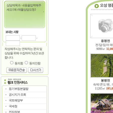
오성 명
-
-
용평면
전/답/임야 
작성해주시는 연락처는 문의 및
9090㎡
32,0
상담을 위해 수집하며 5년간 보관
합니다.
동의함
동의안함
봉평면
숙박/콘도/펜..
11205㎡
195,
등기부등본열람
공시지가 조회
국토해양부
국세청
전자정부