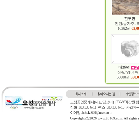
진부면
전원/농가주..
10362㎡
63,0
대화면
전/답/임야 
66000㎡
550,
오성공인중개사(대표:김성미)
[232-933] 강
전화 : 033-335-6711 팩스 : 033-335-6713 사
이메일 : hobak0661@naver.com
Copyrightsⓒ2026 www.jj3169.com. All rights 